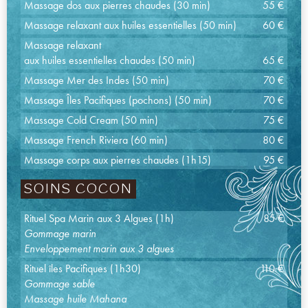
Massage dos aux pierres chaudes (30 min)
55 €
Massage relaxant aux huiles essentielles (50 min)
60 €
Massage relaxant
aux huiles essentielles chaudes (50 min)
65 €
Massage Mer des Indes (50 min)
70 €
Massage Îles Pacifiques (pochons) (50 min)
70 €
Massage Cold Cream (50 min)
75 €
Massage French Riviera (60 min)
80 €
Massage corps aux pierres chaudes (1h15)
95 €
SOINS COCON
Rituel Spa Marin aux 3 Algues (1h)
85 €
Gommage marin
Enveloppement marin aux 3 algues
Rituel îles Pacifiques (1h30)
110 €
Gommage sable
Massage huile Mahana