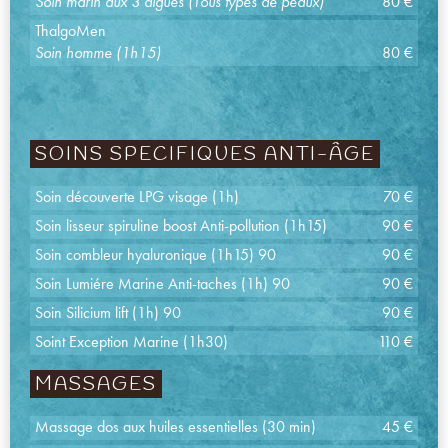
Soin marin aux 3 algues (Tous types de peaux)
80 €
ThalgoMen
Soin homme (1h15)
80 €
SOINS SPECIFIQUES ANTI-ÂGE
Soin découverte LPG visage (1h)
70 €
Soin lisseur spiruline boost Anti-pollution (1h15)
90 €
Soin combleur hyaluronique (1h15) 90
90 €
Soin Lumiére Marine Anti-taches (1h) 90
90 €
Soin Silicium lift (1h) 90
90 €
Soint Exception Marine (1h30)
110 €
MASSAGES
Massage dos aux huiles essentielles (30 min)
45 €